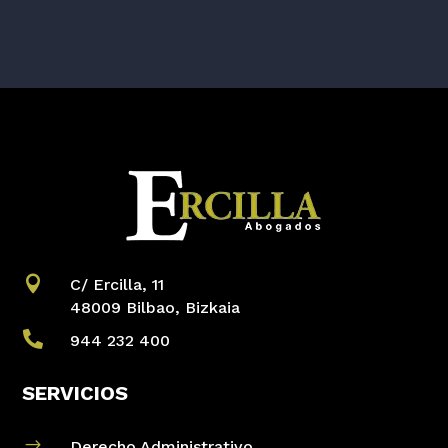

C/ Ercilla, 11
48009 Bilbao, Bizkaia

944 232 400
SERVICIOS
$
Derecho Administrativo