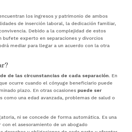
 encuentran los ingresos y patrimonio de ambos
idades de inserción laboral, la dedicación familiar,
 convivencia. Debido a la complejidad de estos
Un bufete experto en separaciones y divorcios
drá mediar para llegar a un acuerdo con la otra
ar?
de de las circunstancias de cada separación
. En
 que ocurre cuando el cónyuge beneficiario puede
rminado plazo. En otras ocasiones
puede ser
es como una edad avanzada, problemas de salud o
atoria, ni se concede de forma automática. Es una
tar con el asesoramiento de un abogado
os derechos y obligaciones de cada parte y afrontar