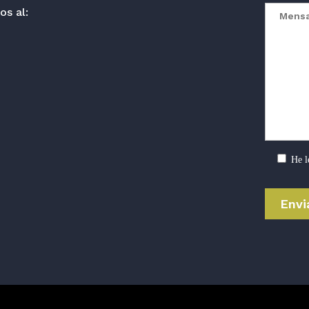
os al:
He l