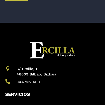

C/ Ercilla, 11
48009 Bilbao, Bizkaia

944 232 400
SERVICIOS