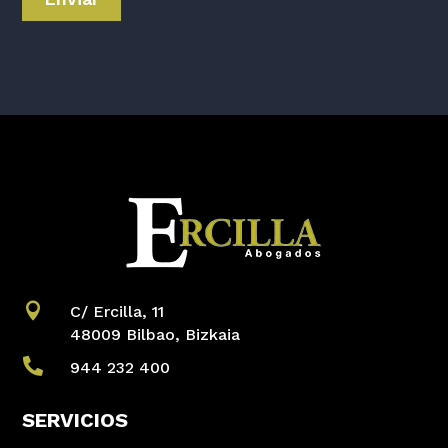

C/ Ercilla, 11
48009 Bilbao, Bizkaia

944 232 400
SERVICIOS